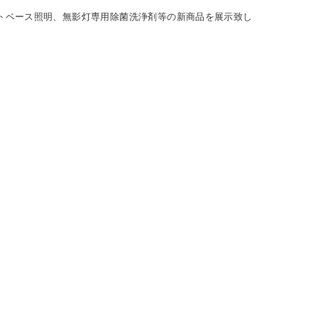
ットベース照明、無影灯専用除菌洗浄剤等の新商品を展示致し