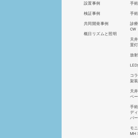
設置事例
手術
検証事例
手術
共同開発事例
診療
CW
概日リズムと照明
天
置灯
放
LE
コ
架装
天
ベ
手
デ
バ
モ
MH 