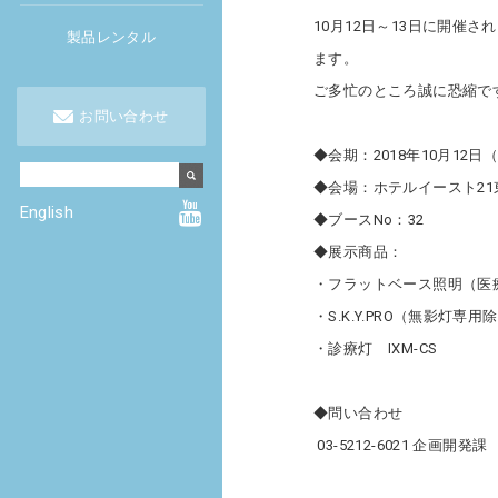
10月12日～13日に開催
製品レンタル
ます。
ご多忙のところ誠に恐縮で
お問い合わせ
◆会期：2018年10月12日
◆会場：ホテルイースト21
English
◆ブースNo：32
◆展示商品：
・フラットベース照明（医
・S.K.Y.PRO（無影灯
・診療灯 IXM-CS
◆問い合わせ
03-5212-6021 企画開発課