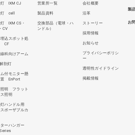
灯 IXM CJ
営業所一覧
会社概要
製
灯 cell
製品資料
沿革
お
灯 IXM CS・
交換部品（電球・ハ
ストーリー
・CV
ンドル）
採用情報
井埋込スポット処
お知らせ
 CF
プライバシーポリシ
射線科向けアーム
ー
D解剖灯
透明性ガイドライン
ラム付モニター懸
掲載情報
置 EnPort
井照明 フラット
ース照明
術灯ハンドル用
ィスポーザブルカ
ー
ニターハンガー
Series