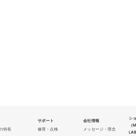
シ
品
サポート
会社情報
（ME
Mの特長
修理・点検
メッセージ・理念
LA