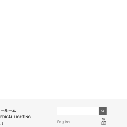
ョールーム
DICAL LIGHTING
English
B.）