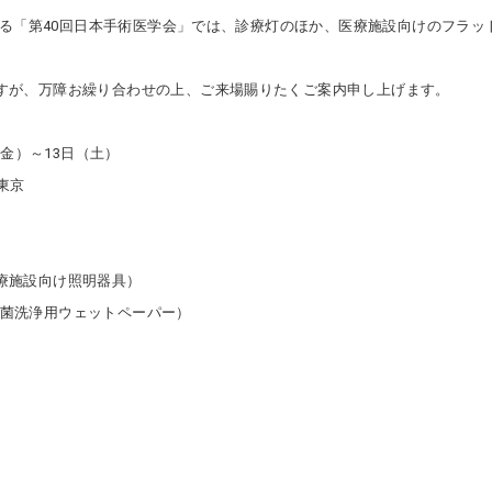
される「第40回日本手術医学会」では、診療灯のほか、医療施設向けのフラ
すが、万障お繰り合わせの上、ご来場賜りたくご案内申し上げます。
（金）～13日（土）
東京
療施設向け照明器具）
専用除菌洗浄用ウェットペーパー）