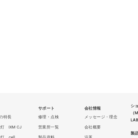
シ
品
サポート
会社情報
（ME
Mの特長
修理・点検
メッセージ・理念
LA
灯 IXM CJ
営業所一覧
会社概要
製
灯 cell
製品資料
沿革