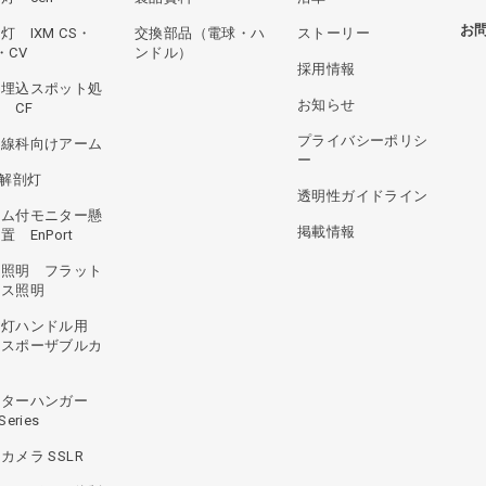
お
灯 IXM CS・
交換部品（電球・ハ
ストーリー
・CV
ンドル）
採用情報
井埋込スポット処
お知らせ
 CF
プライバシーポリシ
射線科向けアーム
ー
D解剖灯
透明性ガイドライン
ラム付モニター懸
掲載情報
置 EnPort
井照明 フラット
ース照明
術灯ハンドル用
ィスポーザブルカ
ー
ニターハンガー
Series
カメラ SSLR