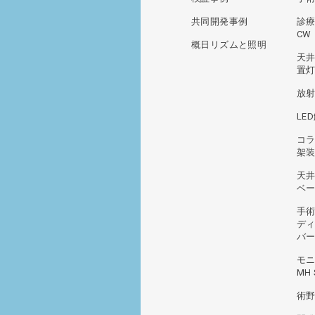
共同開発事例
診療
CW
概日リズムと照明
天
置灯
放
LE
コ
架装
天
ベ
手
デ
バ
モ
MH 
術野